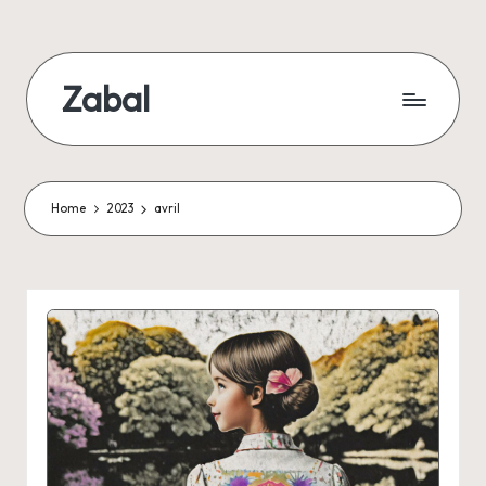
Skip
to
Zabal
content
Site
auteur
Home
2023
avril