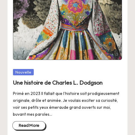
Posted
Nouvelle
in
Une histoire de Charles L. Dodgson
Primé en 2023 Il fallait que l’histoire soit prodigieusement
originale, drôle et animée. Je voulais exciter sa curiosité,
voir ses petits yeux émeraude grand ouverts sur moi,
buvant mes paroles…
Read More